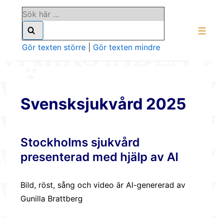
↓
Sök
Hoppa
efter:
till
Men
huvudinnehåll
Gör texten större
|
Gör texten mindre
Svensksjukvård 2025
Stockholms sjukvård
presenterad med hjälp av AI
Bild, röst, sång och video är AI-genererad av
Gunilla Brattberg