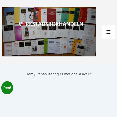
↓
Hoppa
till
huvudinnehåll
Men
Hem
/
Rehabilitering
/ Emotionella avslut
Rea!