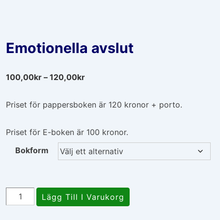
Emotionella avslut
Prisintervall:
100,00
kr
–
120,00
kr
100,00kr
till
Priset för pappersboken är 120 kronor + porto.
120,00kr
Priset för E-boken är 100 kronor.
Bokform
Emotionella
Lägg Till I Varukorg
avslut