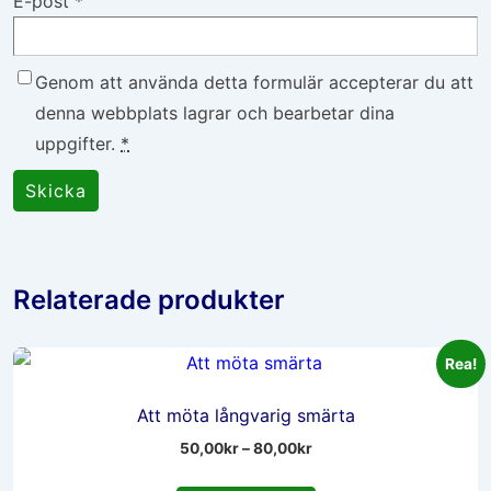
E-post
*
Genom att använda detta formulär accepterar du att
denna webbplats lagrar och bearbetar dina
uppgifter.
*
Relaterade produkter
Rea!
Att möta långvarig smärta
Prisintervall:
50,00
kr
–
80,00
kr
50,00kr
Den