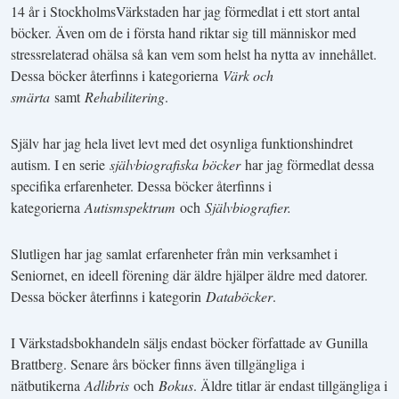
14 år i StockholmsVärkstaden har jag förmedlat i ett stort antal
böcker. Även om de i första hand riktar sig till människor med
stressrelaterad ohälsa så kan vem som helst ha nytta av innehållet.
Dessa böcker återfinns i kategorierna
Värk och
smärta
samt
Rehabilitering
.
Själv har jag hela livet levt med det osynliga funktionshindret
autism. I en serie
självbiografiska böcker
har jag förmedlat dessa
specifika erfarenheter. Dessa böcker återfinns i
kategorierna
Autismspektrum
och
Självbiografier.
Slutligen har jag samlat erfarenheter från min verksamhet i
Seniornet, en ideell förening där äldre hjälper äldre med datorer.
Dessa böcker återfinns i kategorin
Databöcker
.
I Värkstadsbokhandeln säljs endast böcker författade av Gunilla
Brattberg. Senare års böcker finns även tillgängliga i
nätbutikerna
Adlibris
och
Bokus
. Äldre titlar är endast tillgängliga i