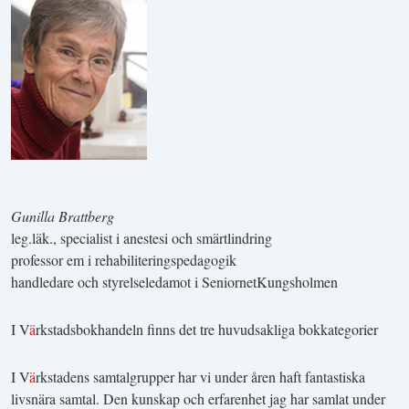
Gunilla Brattberg
leg.läk., specialist i anestesi och smärtlindring
professor em i rehabiliteringspedagogik
handledare och styrelseledamot i SeniornetKungsholmen
I V
ä
rkstadsbokhandeln finns det tre huvudsakliga bokkategorier
I V
ä
rkstadens samtalgrupper har vi under åren haft fantastiska
livsnära samtal. Den kunskap och erfarenhet jag har samlat under