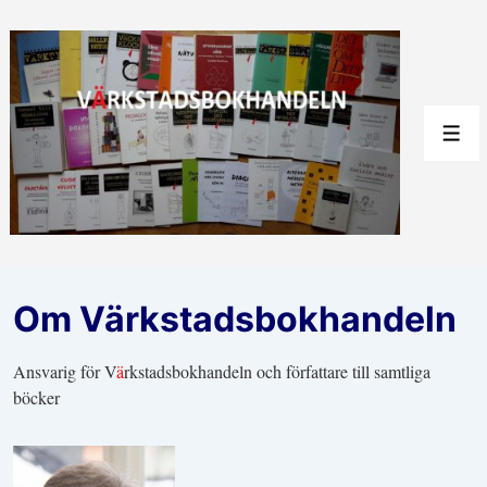
↓
Hoppa
till
huvudinnehåll
Men
Om Värkstadsbokhandeln
Ansvarig för V
ä
rkstadsbokhandeln och författare till samtliga
böcker