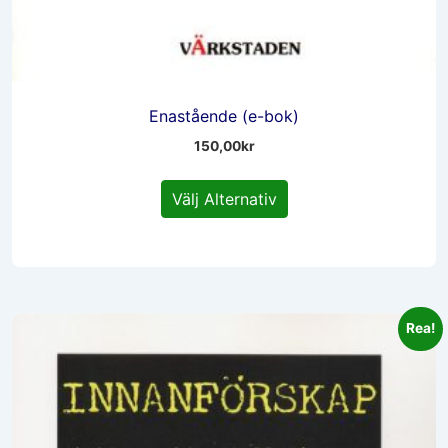
Enastående (e-bok)
150,00
kr
Den
Välj Alternativ
här
produkten
har
flera
varianter.
Rea!
De
olika
alternativen
kan