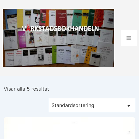
↓
Hoppa
till
huvudinnehåll
Men
Visar alla 5 resultat