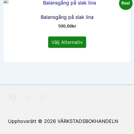
Rea!
De
olika
Balansgång på slak lina
alternativen
100,00
kr
kan
Den
väljas
Välj Alternativ
här
på
produkten
produktsidan
har
flera
varianter.
De
olika
alternativen
kan
väljas
Upphovsrätt © 2026
VÄRKSTADSBOKHANDELN
på