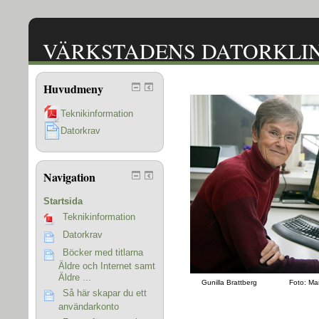
VÄRKSTADENS DATORKLI
Huvudmeny
Teknikinformation
Datorkrav
Navigation
Startsida
Teknikinformation
Datorkrav
Böcker med titlarna
Äldre och Internet samt
Äldre ...
Gunilla Brattberg Foto: Marti
Så här skapar du ett
användarkonto