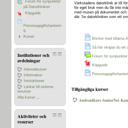
Forum för synpunkter
Värkstadens datorklinik är till 
på Datorkliniken
för eget bruk men du får inte mån
med musen på dokumentet och d
Köpguide
där. Se datorkliniken som ett s
Personuppgiftshanterin
g
Kurser
Böcker med titlarna Ä
Så här skapar du ett
Institutioner och
Forum för synpunkter 
avdelningar
Köpguide
Internetkurser
Personuppgiftshanter
Information
Instruktioner
Länkar till externa
Tillgängliga kurser
resurser
Alla kurser
...
Androidkurs SeniorNet Ku
Aktiviteter och
resurser