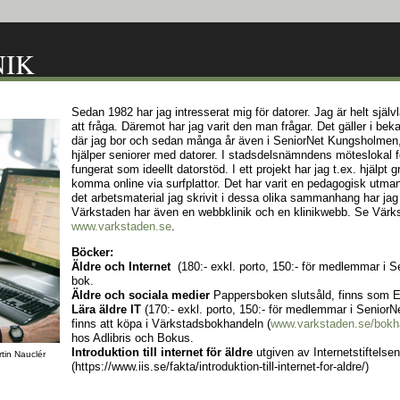
NIK
Sedan 1982 har jag intresserat mig för datorer. Jag är helt själv
att fråga. Däremot har jag varit den man frågar. Det gäller i bek
där jag bor och sedan många år även i SeniorNet Kungsholmen, e
hjälper seniorer med datorer. I stadsdelsnämndens möteslokal f
fungerat som ideellt datorstöd. I ett projekt har jag t.ex. hjälpt 
komma online via surfplattor. Det har varit en pedagogisk utmani
det arbetsmaterial jag skrivit i dessa olika sammanhang har jag
Värkstaden har även en webbklinik och en klinikwebb. Se Vär
www.varkstaden.se
.
Böcker:
Äldre och Internet
(180:- exkl. porto, 150:- för medlemmar i 
bok.
Äldre och sociala medier
Pappersboken slutsåld, finns som E
Lära äldre IT
(170:- exkl. porto, 150:- för medlemmar i SeniorN
finns att köpa i Värkstadsbokhandeln (
www.varkstaden.se/bokh
hos Adlibris och Bokus.
Introduktion till internet för äldre
utgiven av Internetstiftelsen
n Nauclér
(https://www.iis.se/fakta/introduktion-till-internet-for-aldre/)