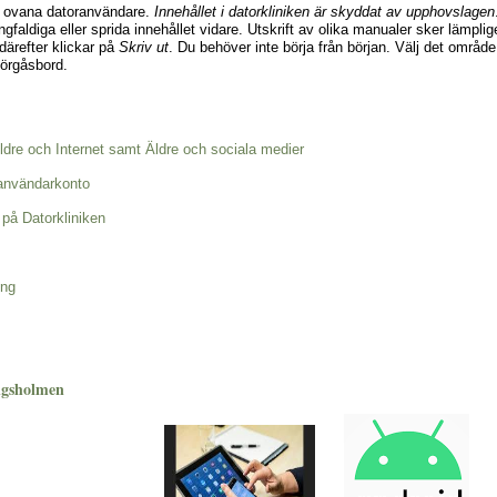
för ovana datoranvändare.
Innehållet i datorkliniken är skyddat av upphovslagen
gfaldiga eller sprida innehållet vidare. Utskrift av olika manualer sker lämpl
ärefter klickar på
Skriv ut
. Du behöver inte börja från början. Välj det område
mörgåsbord.
ldre och Internet samt Äldre och sociala medier
 användarkonto
på Datorkliniken
ing
ngsholmen