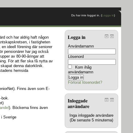
Du har inte loggat in. (
Logga in
)
Logga in
lärd och har aldrig haft någon
antskapskretsen, i fastigheten
Användarnamn
n ideell förening där seniorer
ör pensionärer har jag också
grupper av 80-90-åringar att
Lösenord
ng. För att fler ska få nytta av
 skapat denna datorklinik.
Kom ihåg
kstadens hemsida
användarnamn
Förlorat lösenordet?
SeniorNet). Finns även som E-
-bok.
Inloggade
et)
användare
andel
). Böckerna finns även
Inga inloggade användare
 i Sverige
(De senaste 5 minuterna)