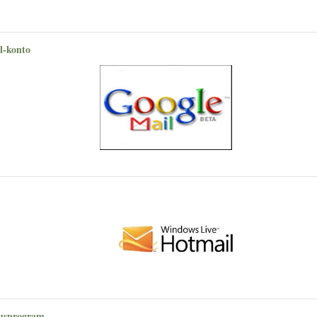
l-konto
irusprogram