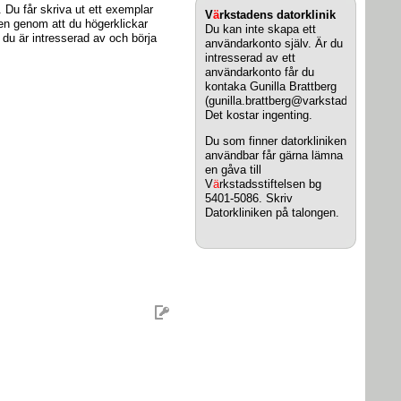
. Du får skriva ut ett exemplar
V
ä
rkstadens datorklinik
igen genom att du högerklickar
Du kan inte skapa ett
 du är intresserad av och börja
användarkonto själv. Är du
intresserad av ett
användarkonto får du
kontaka Gunilla Brattberg
(gunilla.brattberg@varkstaden.se).
Det kostar ingenting.
Du som finner datorkliniken
användbar får gärna lämna
en gåva till
V
ä
rkstadsstiftelsen bg
5401-5086. Skriv
Datorkliniken på talongen.